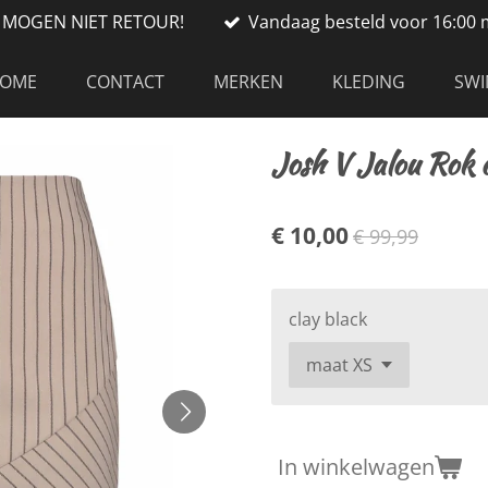
S MOGEN NIET RETOUR!
Vandaag besteld voor 16:00 
OME
CONTACT
MERKEN
KLEDING
SW
Josh V Jalou Rok o
€ 10,00
€ 99,99
clay black
In winkelwagen