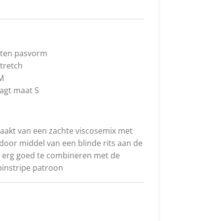
oten pasvorm
stretch
 M
agt maat S
maakt van een zachte viscosemix met
t door middel van een blinde rits aan de
is erg goed te combineren met de
pinstripe patroon