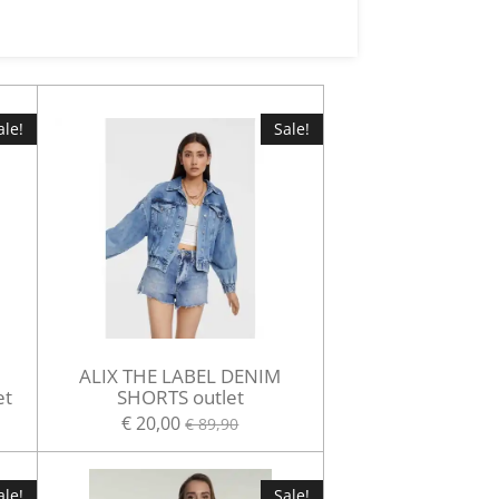
ale!
Sale!
L
ALIX THE LABEL DENIM
et
SHORTS outlet
€ 20,00
€ 89,90
ale!
Sale!