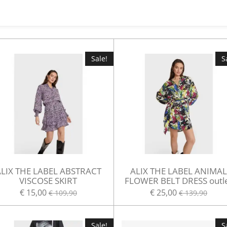
e
l
r
n
e
Sale!
S
LIX THE LABEL ABSTRACT
ALIX THE LABEL ANIMA
VISCOSE SKIRT
FLOWER BELT DRESS outl
€ 15,00
€ 25,00
€ 109,90
€ 139,90
Sale!
S