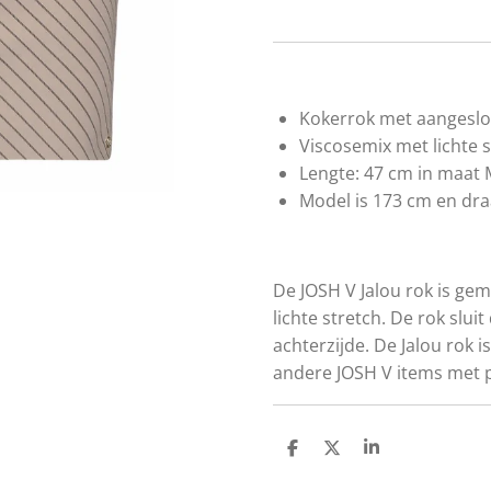
Kokerrok met aangesl
Viscosemix met lichte 
Lengte: 47 cm in maat
Model is 173 cm en dra
De JOSH V Jalou rok is ge
lichte stretch. De rok slui
achterzijde. De Jalou rok 
andere JOSH V items met 
D
D
S
e
e
h
l
e
a