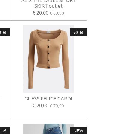
ALIX THE LABEL SHORT
SKIRT outlet
€ 20,00
€ 89,90
ale!
Sale!
R
GUESS FELICE CARDI
€ 20,00
€ 79,99
ale!
NEW