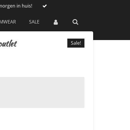
morgen in huis!
IMWEAR
SALE
utlet
Sale!