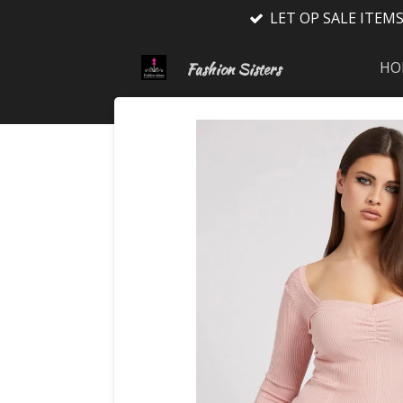
LET OP SALE ITEM
Ga
direct
naar
HO
Fashion Sisters
de
hoofdinhoud