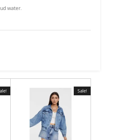
ud water.
ale!
Sale!