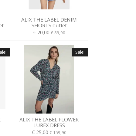
L
ALIX THE LABEL DENIM
et
SHORTS outlet
€ 20,00
€ 89,90
ale!
Sale!
R
ALIX THE LABEL FLOWER
LUREX DRESS
€ 25,00
€ 159,90