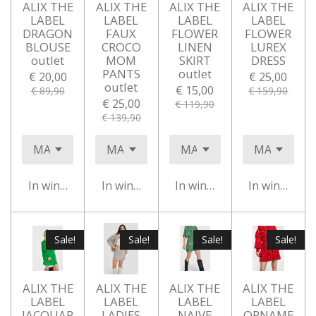
ALIX THE
ALIX THE
ALIX THE
ALIX THE
LABEL
LABEL
LABEL
LABEL
DRAGON
FAUX
FLOWER
FLOWER
BLOUSE
CROCO
LINEN
LUREX
outlet
MOM
SKIRT
DRESS
PANTS
outlet
€ 20,00
€ 25,00
outlet
€ 15,00
€ 89,90
€ 159,90
€ 25,00
€ 119,90
€ 139,90
In winkelwagen
In winkelwagen
In winkelwagen
In winkelwa
Sale!
Sale!
Sale!
Sale!
ALIX THE
ALIX THE
ALIX THE
ALIX THE
LABEL
LABEL
LABEL
LABEL
JACQUAR
LADIES
NAIVE
ORNAME