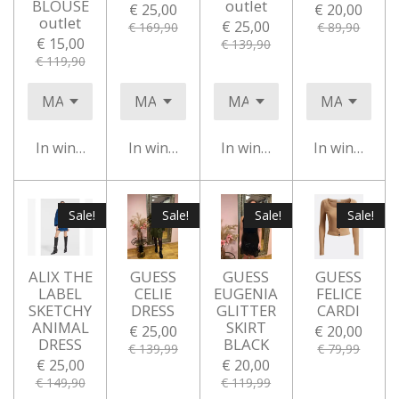
BLOUSE
outlet
€ 25,00
€ 20,00
outlet
€ 25,00
€ 169,90
€ 89,90
€ 15,00
€ 139,90
€ 119,90
In winkelwagen
In winkelwagen
In winkelwagen
In winkelwa
Sale!
Sale!
Sale!
Sale!
ALIX THE
GUESS
GUESS
GUESS
LABEL
CELIE
EUGENIA
FELICE
SKETCHY
DRESS
GLITTER
CARDI
ANIMAL
SKIRT
€ 25,00
€ 20,00
DRESS
BLACK
€ 139,99
€ 79,99
€ 25,00
€ 20,00
€ 149,90
€ 119,99