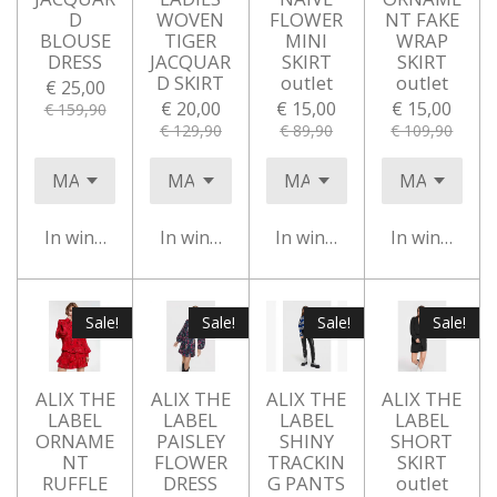
D
WOVEN
FLOWER
NT FAKE
BLOUSE
TIGER
MINI
WRAP
DRESS
JACQUAR
SKIRT
SKIRT
D SKIRT
outlet
outlet
€ 25,00
€ 20,00
€ 15,00
€ 15,00
€ 159,90
€ 129,90
€ 89,90
€ 109,90
In winkelwagen
In winkelwagen
In winkelwagen
In winkelwa
Sale!
Sale!
Sale!
Sale!
ALIX THE
ALIX THE
ALIX THE
ALIX THE
LABEL
LABEL
LABEL
LABEL
ORNAME
PAISLEY
SHINY
SHORT
NT
FLOWER
TRACKIN
SKIRT
RUFFLE
DRESS
G PANTS
outlet