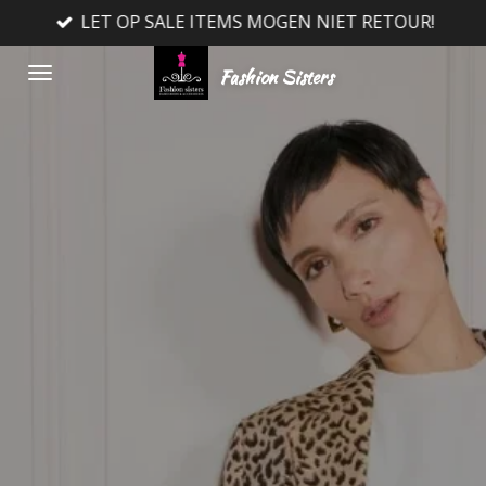
LET OP SALE ITEMS MOGEN NIET RETOUR!
Ga
direct
Fashion Sisters
naar
de
hoofdinhoud