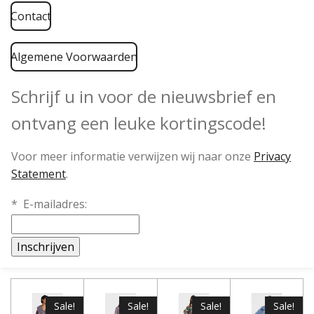
c
s
Contact
e
t
b
a
o
g
Algemene Voorwaarden
o
r
k
a
m
Schrijf u in voor de nieuwsbrief en
ontvang een leuke kortingscode!
Voor meer informatie verwijzen wij naar onze
Privacy
Statement
.
*
E-mailadres:
Sale!
Sale!
Sale!
Sale!